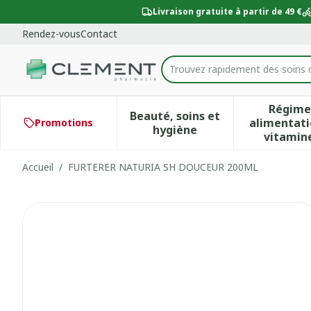
Aller au contenu
Diapositive 1 de 1
Livraison gratuite à partir de 49 €
Rendez-vous
Contact
Trouvez rapidement des soins 
Rechercher
Régime
Beauté, soins et
alimentati
Promotions
Afficher le sous-menu po
Aff
hygiène
vitamin
Accueil
/
FURTERER NATURIA SH DOUCEUR 200ML
FURTERER NATURIA SH D