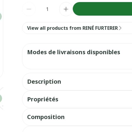
Quantité
View all products from RENÉ FURTERER
Modes de livraisons disponibles
Description
e
larger image
View larger image
View larger image
View larger image
View larger image
View large
Propriétés
Composition