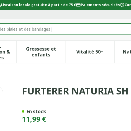
Livraison locale gratuite à partir de 75 €
Paiements sécurisés
Con
des plaies et des bandages
,
Grossesse et
on &
Vitalité 50+
Na
ur la catégorie Beauté, soins et hygiène
icher le sous-menu pour la catégorie Régime, alimentat
Afficher le sous-menu pour la catégor
Afficher le sous-
enfants
es
OUCEUR 200ML
FURTERER NATURIA SH
En stock
11,99 €