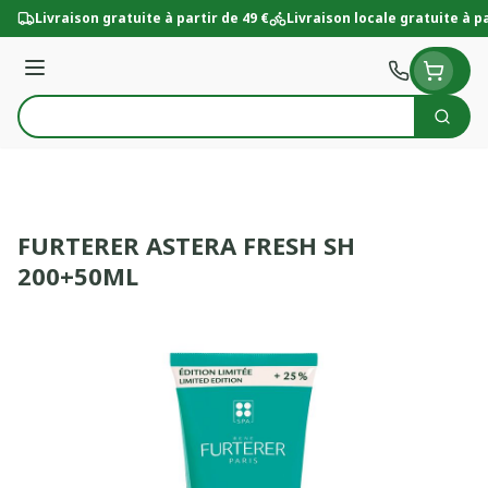
Aller au contenu
Livraison gratuite à partir de 49 €
Livraison locale gratuite à pa
Menu
Cherc
Rechercher
FURTERER ASTERA FRESH SH
200+50ML