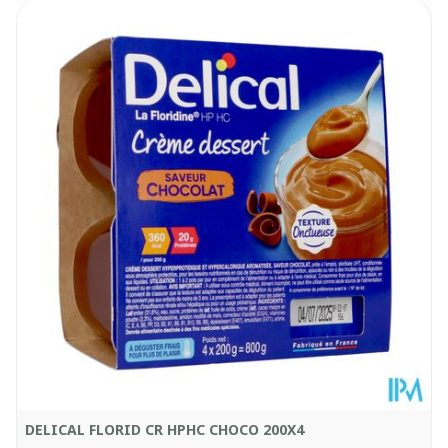
Conditionné sous atmosphère protectrice.
Profondeur
93 mm
Quantité Du
200
Paquet
Température ambiante (15°C -
Conservation
25°C)
DELICAL FLORID CR HPHC CHOCO 200X4