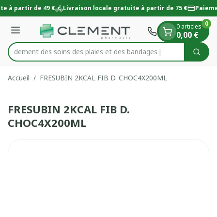
Diapositive 1 de 1
Aller au contenu
te à partir de 49 €
Livraison locale gratuite à partir de 75 €
Paieme
0
0 articles
Menu
0,00 €
 rapidement des soins des plaies et des bandages
Cherc
Rechercher
Accueil
/
FRESUBIN 2KCAL FIB D. CHOC4X200ML
FRESUBIN 2KCAL FIB D.
CHOC4X200ML