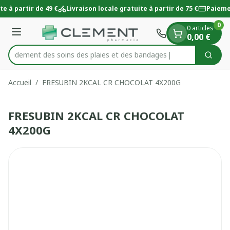
Diapositive 1 de 1
Aller au contenu
e à partir de 49 €
Livraison locale gratuite à partir de 75 €
Paieme
0
0 articles
Menu
0,00 €
 rapidement des soins des plaies et des bandages
Cherc
Rechercher
Accueil
/
FRESUBIN 2KCAL CR CHOCOLAT 4X200G
FRESUBIN 2KCAL CR CHOCOLAT
4X200G