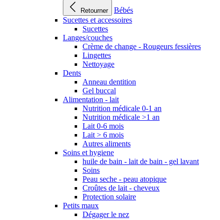
Bébés
Retourner
Sucettes et accessoires
Sucettes
Langes/couches
Crème de change - Rougeurs fessières
Lingettes
Nettoyage
Dents
Anneau dentition
Gel buccal
Alimentation - lait
Nutrition médicale 0-1 an
Nutrition médicale >1 an
Lait 0-6 mois
Lait > 6 mois
Autres aliments
Soins et hygiene
huile de bain - lait de bain - gel lavant
Soins
Peau seche - peau atopique
Croûtes de lait - cheveux
Protection solaire
Petits maux
Dégager le nez