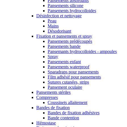
Pansements absorbants
Pansements silicone
Pansements hydrocolloides
Désinfection et nettoyage
Peau
Mains
Désodorisant
Fixation et pansements et spray
Pansements prédécoupés
Pansements bande
Pansemants hydrocolloides - ampoules
Spray
Pansements enfant
Pansements waterproof
Sparadraps pour pansements
Film adhésif pour pansements
Sutures cutanées, strips
Pansement oculaire
Pansements stériles
Compresses
Coussinets allaitement
Bandes de fixation
Bandes de fixation adhésives
Bande contention
Hémostase