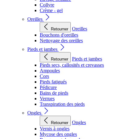
Collyre
Crème - gel
Oreilles
Oreilles
Retourner
Bouchons d'oreilles
Nettoyage des oreilles
Pieds et jambes
Pieds et jambes
Retourner
Pieds secs, callosités et crevasses
Ampoules
Cors
Pieds fatigués
Pédicure
Bains de pieds
Verrues
Transpiration des pieds
Ongles
Ongles
Retourner
Vernis à ongles
Mycose des ongles