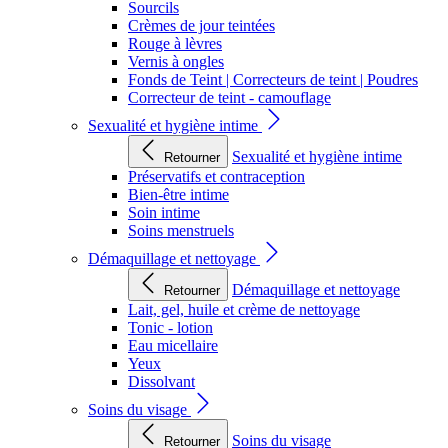
Sourcils
Crèmes de jour teintées
Rouge à lèvres
Vernis à ongles
Fonds de Teint | Correcteurs de teint | Poudres
Correcteur de teint - camouflage
Sexualité et hygiène intime
Sexualité et hygiène intime
Retourner
Préservatifs et contraception
Bien-être intime
Soin intime
Soins menstruels
Démaquillage et nettoyage
Démaquillage et nettoyage
Retourner
Lait, gel, huile et crème de nettoyage
Tonic - lotion
Eau micellaire
Yeux
Dissolvant
Soins du visage
Soins du visage
Retourner