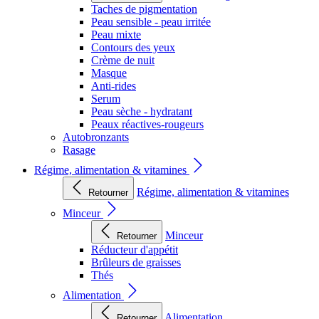
Taches de pigmentation
Peau sensible - peau irritée
Peau mixte
Contours des yeux
Crème de nuit
Masque
Anti-rides
Serum
Peau sèche - hydratant
Peaux réactives-rougeurs
Autobronzants
Rasage
Régime, alimentation & vitamines
Régime, alimentation & vitamines
Retourner
Minceur
Minceur
Retourner
Réducteur d'appétit
Brûleurs de graisses
Thés
Alimentation
Alimentation
Retourner