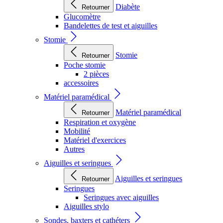
Diabète
Retourner
Glucomètre
Bandelettes de test et aiguilles
Stomie
Stomie
Retourner
Poche stomie
2 pièces
accessoires
Matériel paramédical
Matériel paramédical
Retourner
Respiration et oxygène
Mobilité
Matériel d'exercices
Autres
Aiguilles et seringues
Aiguilles et seringues
Retourner
Seringues
Seringues avec aiguilles
Aiguilles stylo
Sondes, baxters et cathéters