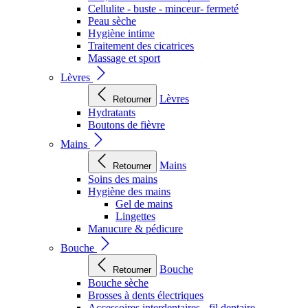
Cellulite - buste - minceur- fermeté
Peau sèche
Hygiène intime
Traitement des cicatrices
Massage et sport
Lèvres
Lèvres
Retourner
Hydratants
Boutons de fièvre
Mains
Mains
Retourner
Soins des mains
Hygiène des mains
Gel de mains
Lingettes
Manucure & pédicure
Bouche
Bouche
Retourner
Bouche sèche
Brosses à dents électriques
Accessoires interdentaires - fil dentaire