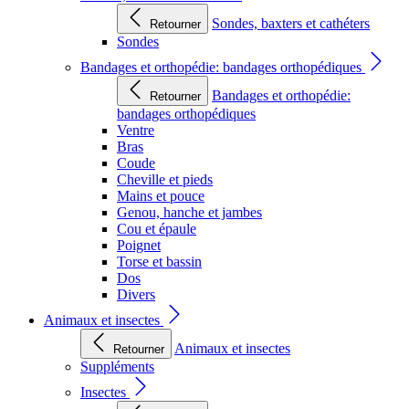
Sondes, baxters et cathéters
Retourner
Sondes
Bandages et orthopédie: bandages orthopédiques
Bandages et orthopédie:
Retourner
bandages orthopédiques
Ventre
Bras
Coude
Cheville et pieds
Mains et pouce
Genou, hanche et jambes
Cou et épaule
Poignet
Torse et bassin
Dos
Divers
Animaux et insectes
Animaux et insectes
Retourner
Suppléments
Insectes