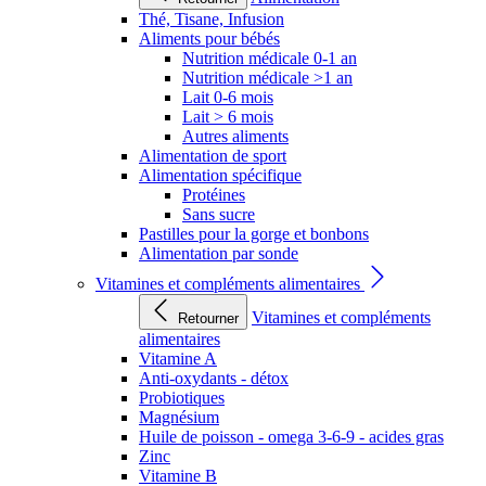
Thé, Tisane, Infusion
Aliments pour bébés
Nutrition médicale 0-1 an
Nutrition médicale >1 an
Lait 0-6 mois
Lait > 6 mois
Autres aliments
Alimentation de sport
Alimentation spécifique
Protéines
Sans sucre
Pastilles pour la gorge et bonbons
Alimentation par sonde
Vitamines et compléments alimentaires
Vitamines et compléments
Retourner
alimentaires
Vitamine A
Anti-oxydants - détox
Probiotiques
Magnésium
Huile de poisson - omega 3-6-9 - acides gras
Zinc
Vitamine B