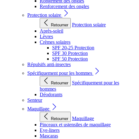
Rongement des ongles
Renforcement des ongles
Protection solaire
Protection solaire
Retourner
Après-soleil
Lèvres
Crèmes solaires
SPF 20-25 Protection
SPF 30 Protection
SPF 50 Protection
Répulsifs anti-insectes
Spécifiquement pour les hommes
Spécifiquement pour les
Retourner
hommes
Déodorants
Senteur
Maquillage
Maquillage
Retourner
Pinceaux et ustensiles de maquillage
Eye-liners
Mascaras