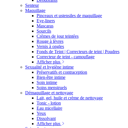
Déodorants
Senteur
Maquillage
Pinceaux et ustensiles de maquillage
Eye-liners
Mascaras
Sourcils
Crèmes de jour teintées
Rouge à lèvres
Vernis à ongles
Fonds de Teint | Correcteurs de teint | Poudres
Correcteur de teint - camouflage
Afficher plus
Sexualité et hygiène intime
Préservatifs et contraception
Bien-être intime
Soin intime
Soins menstruels
Démaquillage et nettoyage
Lait, gel, huile et crème de nettoyage
Tonic - lotion
Eau micellaire
Yeux
Dissolvant
Afficher plus