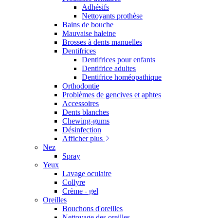
Adhésifs
Nettoyants prothèse
Bains de bouche
Mauvaise haleine
Brosses à dents manuelles
Dentifrices
Dentifrices pour enfants
Dentifrice adultes
Dentifrice homéopathique
Orthodontie
Problèmes de gencives et aphtes
Accessoires
Dents blanches
Chewing-gums
Désinfection
Afficher plus
Nez
Spray
Yeux
Lavage oculaire
Collyre
Crème - gel
Oreilles
Bouchons d'oreilles
Nettoyage des oreilles