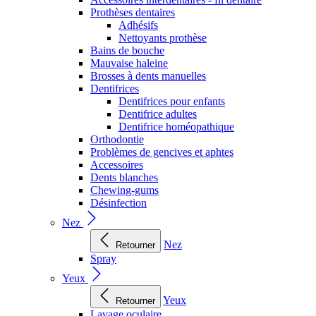
Prothèses dentaires
Adhésifs
Nettoyants prothèse
Bains de bouche
Mauvaise haleine
Brosses à dents manuelles
Dentifrices
Dentifrices pour enfants
Dentifrice adultes
Dentifrice homéopathique
Orthodontie
Problèmes de gencives et aphtes
Accessoires
Dents blanches
Chewing-gums
Désinfection
Nez
Nez
Retourner
Spray
Yeux
Yeux
Retourner
Lavage oculaire