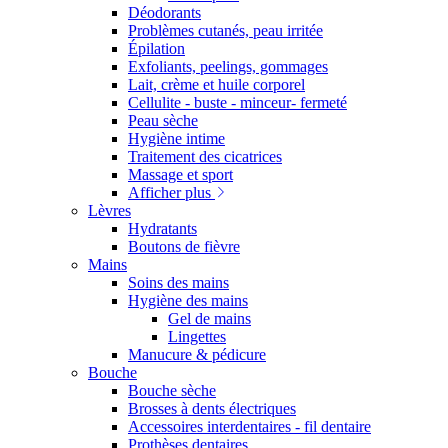
Déodorants
Problèmes cutanés, peau irritée
Épilation
Exfoliants, peelings, gommages
Lait, crème et huile corporel
Cellulite - buste - minceur- fermeté
Peau sèche
Hygiène intime
Traitement des cicatrices
Massage et sport
Afficher plus
Lèvres
Hydratants
Boutons de fièvre
Mains
Soins des mains
Hygiène des mains
Gel de mains
Lingettes
Manucure & pédicure
Bouche
Bouche sèche
Brosses à dents électriques
Accessoires interdentaires - fil dentaire
Prothèses dentaires