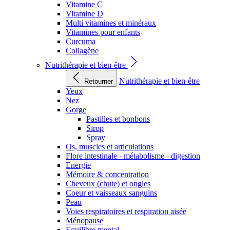
Vitamine C
Vitamine D
Multi vitamines et minéraux
Vitamines pour enfants
Curcuma
Collagène
Nutrithérapie et bien-être
Nutrithérapie et bien-être
Retourner
Yeux
Nez
Gorge
Pastilles et bonbons
Sirop
Spray
Os, muscles et articulations
Flore intestinale - métabolisme - digestion
Energie
Mémoire & concentration
Cheveux (chute) et ongles
Coeur et vaisseaux sanguins
Peau
Voies respiratoires et respiration aisée
Ménopause
Equilibre mental