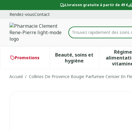
Aller au contenu
Diapositive 1 de 1
Livraison gratuite à partir de 49 €
Rendez-vous
Contact
Trouvez rapidement des soins 
Rechercher
Régime
Beauté, soins et
alimentati
Promotions
Afficher le sous-menu po
Aff
hygiène
vitamin
Accueil
/
Collines De Provence Bougie Parfumee Cerisier En Fl
Collines De Provence Bougi