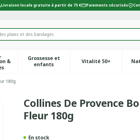
Livraison locale gratuite à partir de 75 €
Paiements sécurisés
Con
des plaies et des bandages
,
Grossesse et
on &
Vitalité 50+
Na
ur la catégorie Beauté, soins et hygiène
icher le sous-menu pour la catégorie Régime, alimentat
Afficher le sous-menu pour la catégor
Afficher le sous-
enfants
es
eur 180g
e Parfumee Cerisier En Fleur
Collines De Provence Bo
Fleur 180g
En stock