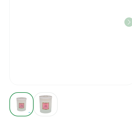
View larger image
View larger image