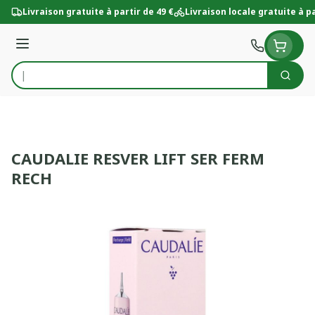
Aller au contenu
Livraison gratuite à partir de 49 €
Livraison locale gratuite à pa
Menu
Cherc
Rechercher
CAUDALIE RESVER LIFT SER FERM
RECH