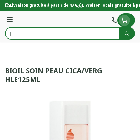
Aller au contenu
Livraison gratuite à partir de 49 €
Livraison locale gratuite à pa
Menu
Cherc
Rechercher
BIOIL SOIN PEAU CICA/VERG
HLE125ML