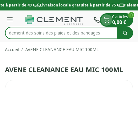
Diapositive 1 de 1
Aller au contenu
te à partir de 49 €
Livraison locale gratuite à partir de 75 €
Paieme
0
0 articles
Menu
0,00 €
 rapidement des soins des plaies et des bandages
Cherc
Rechercher
Accueil
/
AVENE CLEANANCE EAU MIC 100ML
AVENE CLEANANCE EAU MIC 100ML