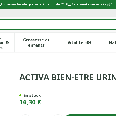
Livraison locale gratuite à partir de 75 €
Paiements sécurisés
Con
,
Grossesse et
on &
Vitalité 50+
Na
ur la catégorie Beauté, soins et hygiène
icher le sous-menu pour la catégorie Régime, alimentat
Afficher le sous-menu pour la catégor
Afficher le sous-
enfants
es
RE GELUL 30
ACTIVA BIEN-ETRE URI
En stock
16,30 €