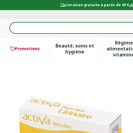
Aller au contenu
Livraison gratuite à partir de 49 €
Rechercher
Régime
Beauté, soins et
alimentati
Promotions
Afficher le sous-menu po
Aff
hygiène
vitamin
ACTIVA BIEN-ETRE URINAI